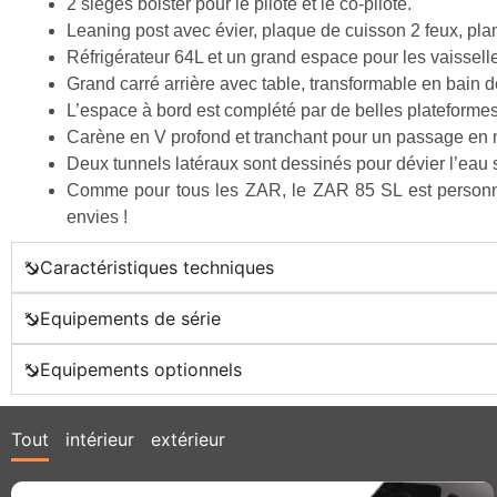
2 sièges bolster pour le pilote et le co-pilote.
Leaning post avec évier, plaque de cuisson 2 feux, pl
Réfrigérateur 64L et un grand espace pour les vaisselles
Grand carré arrière avec table, transformable en bain d
L’espace à bord est complété par de belles plateformes 
Carène en V profond et tranchant pour un passage en m
Deux tunnels latéraux sont dessinés pour dévier l’eau
Comme pour tous les ZAR, le ZAR 85 SL est personnali
envies !
Caractéristiques techniques
Equipements de série
Equipements optionnels
Tout
intérieur
extérieur