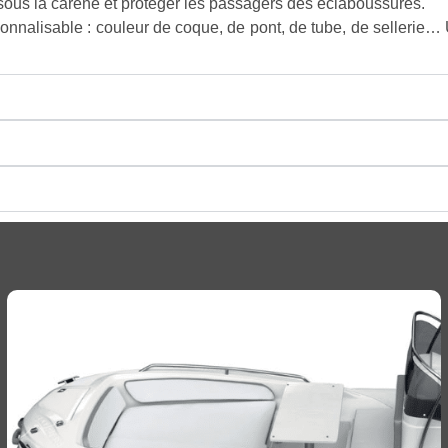
 sous la carène et protéger les passagers des éclaboussures.
alisable : couleur de coque, de pont, de tube, de sellerie… Un